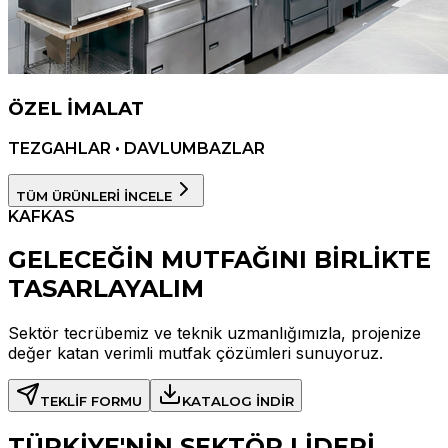
ÖZEL İMALAT
TEZGAHLAR • DAVLUMBAZLAR
TÜM ÜRÜNLERİ İNCELE
KAFKAS
GELECEĞİN MUTFAĞINI BİRLİKTE
TASARLAYALIM
Sektör tecrübemiz ve teknik uzmanlığımızla, projenize
değer katan verimli mutfak çözümleri sunuyoruz.
TEKLİF FORMU
KATALOG İNDİR
TÜRKİYE'NİN SEKTÖR LİDERİ