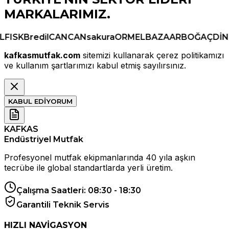
MARKALARIMIZ.
ISK
Bredil
CANCAN
sakura
ORMEL
BAZAAR
BOĞAÇ
DİNO
kafkasmutfak.com
sitemizi kullanarak çerez politikamızı
ve kullanım şartlarımızı kabul etmiş sayılırsınız.
KABUL EDİYORUM
KAFKAS
Endüstriyel Mutfak
Profesyonel mutfak ekipmanlarında 40 yıla aşkın
tecrübe ile global standartlarda yerli üretim.
Çalışma Saatleri: 08:30 - 18:30
Garantili Teknik Servis
HIZLI NAVİGASYON