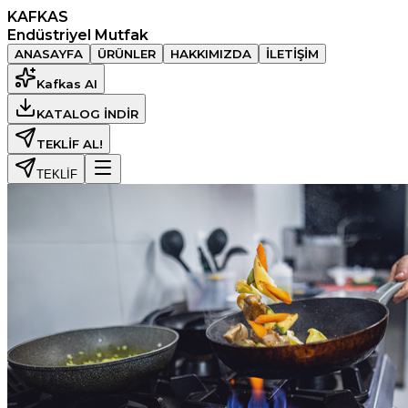
KAFKAS
Endüstriyel Mutfak
ANASAYFA
ÜRÜNLER
HAKKIMIZDA
İLETİŞİM
Kafkas AI
KATALOG İNDİR
TEKLİF AL!
TEKLİF