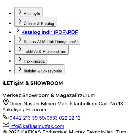
Anasayfa
Ürünler & Katalog
Katalog İndir (PDF)
.PDF
Kafkas AI Mutfak Danışmanı
AI
Teklif Al & Projelendirme
Hakkımızda
İletişim & Lokasyonlar
İLETİŞİM & SHOWROOM
Erzurum
Merkez Showroom & Mağaza
Ömer Nasuhi Bilmen Mah. İstanbulkapı Cad. No:13
Yakutiye / Erzurum
0442 213 39 59
/
0533 022 22 12
info@kafkasmutfak.com
©
2026
KAFKAS Endüstriyel Mutfak Teknolojileri. Tüm